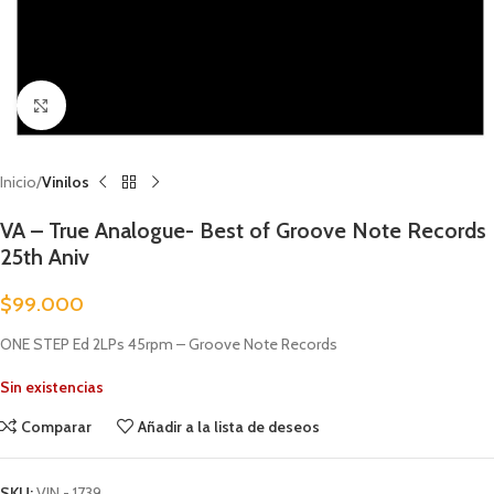
Clic para ampliar
Inicio
Vinilos
VA – True Analogue- Best of Groove Note Records
25th Aniv
$
99.000
ONE STEP Ed 2LPs 45rpm – Groove Note Records
Sin existencias
Comparar
Añadir a la lista de deseos
SKU:
VIN - 1739