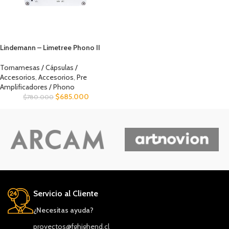
Lindemann – Limetree Phono II
Tornamesas / Cápsulas /
Accesorios
,
Accesorios
,
Pre
Amplificadores / Phono
$
685.000
$
780.000
Servicio al Cliente
¿Necesitas ayuda?
proyectos@fghighend.cl