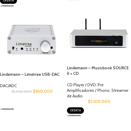
OFERTA
Lindemann – Musicbook SOURCE
II + CD
Lindemann – Limetree USB-DAC
CD Player / DVD
,
Pre
DAC/ADC
Amplificadores / Phono
,
Streamer
$
850.000
$
1.050.000
de Audio
$
5.100.000
OFERTA