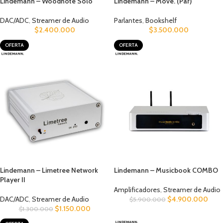
Lindemann – Woodnote Solo
Lindemann – Move. (Par)
DAC/ADC
,
Streamer de Audio
Parlantes
,
Bookshelf
$
2.400.000
$
3.500.000
OFERTA
OFERTA
Lindemann – Limetree Network
Lindemann – Musicbook COMBO
Player II
Amplificadores
,
Streamer de Audio
DAC/ADC
,
Streamer de Audio
$
4.900.000
$
5.900.000
$
1.150.000
$
1.300.000