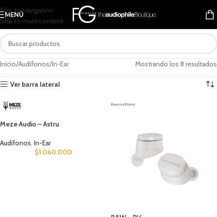
Skip to navigation
MENÚ
Skip to main content
Inicio
Audífonos
In-Ear
Mostrando los 8 resultados
Ver barra lateral
Meze Audio – Astru
Audífonos
,
In-Ear
$
1.060.000