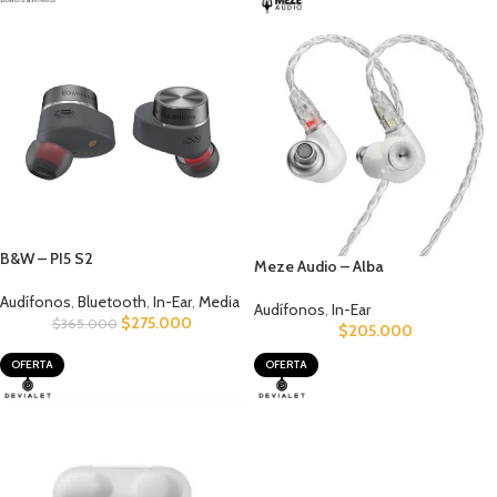
B&W – PI5 S2
Meze Audio – Alba
Audífonos
,
Bluetooth
,
In-Ear
,
Media
Audífonos
,
In-Ear
$
275.000
$
365.000
$
205.000
OFERTA
OFERTA