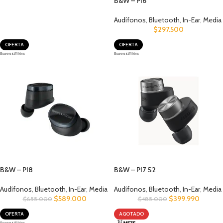
B&W – PI6
Audífonos
,
Bluetooth
,
In-Ear
,
Media
$
297.500
OFERTA
OFERTA
B&W – PI8
B&W – PI7 S2
Audífonos
,
Bluetooth
,
In-Ear
,
Media
Audífonos
,
Bluetooth
,
In-Ear
,
Media
$
589.000
$
399.990
$
655.000
$
485.000
OFERTA
AGOTADO