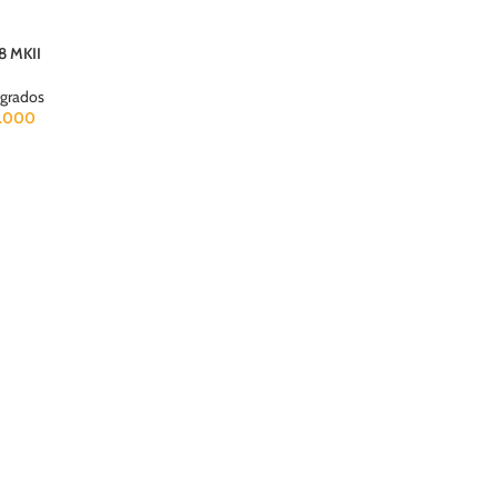
8 MKII
egrados
.000