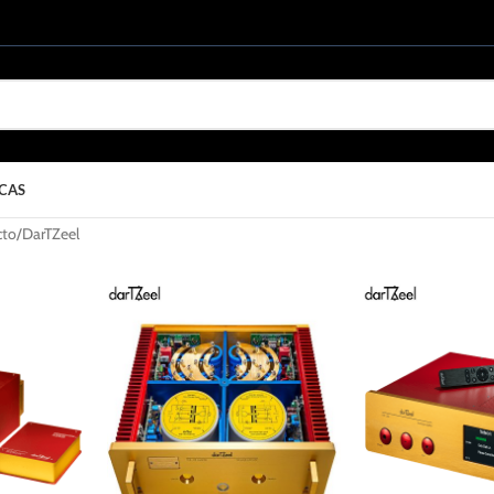
CAS
cto
DarTZeel