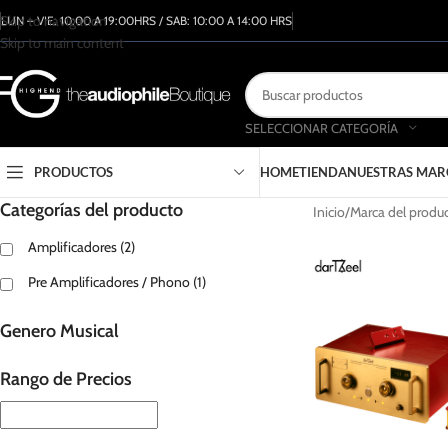
Skip to navigation
LUN – VIE: 10:00 A 19:00HRS / SAB: 10:00 A 14:00 HRS
Skip to main content
SELECCIONAR CATEGORÍA
PRODUCTOS
HOME
TIENDA
NUESTRAS MAR
Categorías del producto
Inicio
Marca del produ
Amplificadores
(2)
Pre Amplificadores / Phono
(1)
Genero Musical
Rango de Precios