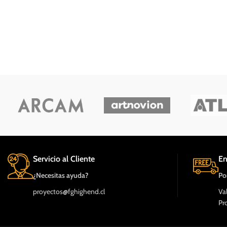
Servicio al Cliente
En
¿Necesitas ayuda?
Po
proyectos@fghighend.cl
Va
Pr