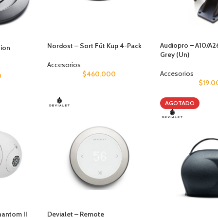
Audiopro – A10/A2
Nordost – Sort Füt Kup 4-Pack
tion
Grey (Un)
Accesorios
Accesorios
$
460.000
0
$
19.0
AGOTADO
hantom II
Devialet – Remote