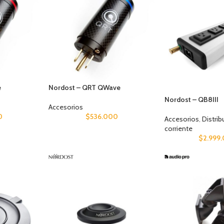
e
Nordost – QRT QWave
Nordost – QB8III
Accesorios
0
$
536.000
Accesorios
,
Distrib
corriente
$
2.999