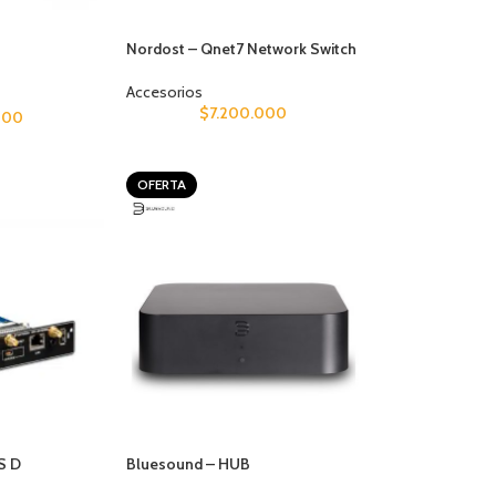
Nordost – Qnet7 Network Switch
Accesorios
$
7.200.000
000
OFERTA
S D
Bluesound – HUB