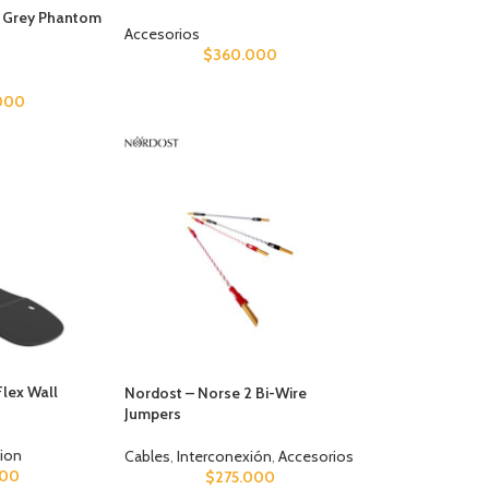
n Grey Phantom
Accesorios
$
360.000
000
lex Wall
Nordost – Norse 2 Bi-Wire
Jumpers
ion
Cables
,
Interconexión
,
Accesorios
000
$
275.000