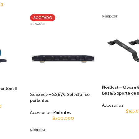
00
AGOTADO
Nordost – QBase 
hantom II
Base/Soporte de 
Sonance – SS6VC Selector de
parlantes
Accesorios
0
$
165.
Accesorios
,
Parlantes
$
500.000