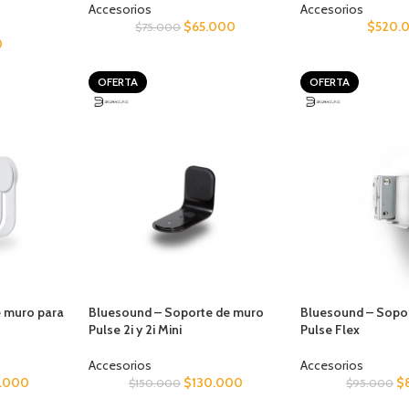
Accesorios
Accesorios
$
65.000
$
520.
$
75.000
0
OFERTA
OFERTA
 muro para
Bluesound – Soporte de muro
Bluesound – Sopo
Pulse 2i y 2i Mini
Pulse Flex
Accesorios
Accesorios
.000
$
130.000
$
$
150.000
$
95.000