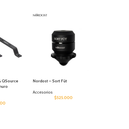
& QSource
Nordost – Sort Füt
muro
Accesorios
$
525.000
000