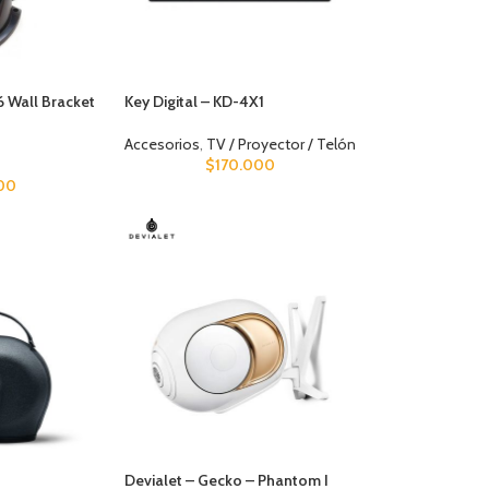
Key Digital – KD-4X1
6 Wall Bracket
Accesorios
,
TV / Proyector / Telón
$
170.000
00
Devialet – Gecko – Phantom I