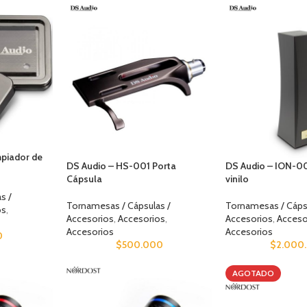
mpiador de
DS Audio – HS-001 Porta
DS Audio – ION-00
Cápsula
vinilo
s /
Tornamesas / Cápsulas /
Tornamesas / Cáps
os
,
Accesorios
,
Accesorios
,
Accesorios
,
Acceso
Accesorios
Accesorios
0
$
500.000
$
2.000
AGOTADO