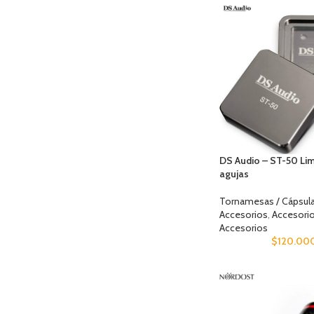
DS Audio – ST-50 Li
agujas
Tornamesas / Cápsula
Accesorios
,
Accesori
Accesorios
$
120.00