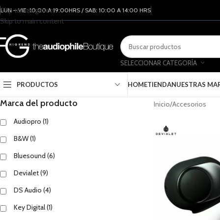
Skip to navigation
LUN – VIE: 10:00 A 19:00HRS / SAB: 10:00 A 14:00 HRS
Skip to main content
SELECCIONAR CATEGORÍA
PRODUCTOS
HOME
TIENDA
NUESTRAS MA
Marca del producto
Inicio
Accesorios
Audiopro
(1)
B&W
(1)
Bluesound
(6)
Devialet
(9)
DS Audio
(4)
Key Digital
(1)