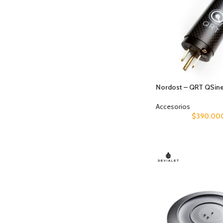
Nordost – QRT QSin
Accesorios
$
390.00