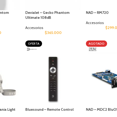
antom
Devialet – Gecko Phantom
NAD – RM720
Ultimate 108dB
Accesorios
Accesorios
$
299.
0
$
365.000
OFERTA
AGOTADO
nia Light
Bluesound – Remote Control
NAD – MDC2 BluO