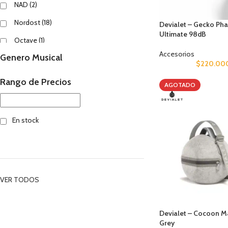
NAD
(2)
Nordost
(18)
Devialet – Gecko Ph
Ultimate 98dB
Octave
(1)
Accesorios
Genero Musical
Sonance
(1)
$
220.00
Rango de Precios
AGOTADO
En stock
VER TODOS
Devialet – Cocoon Ma
Grey