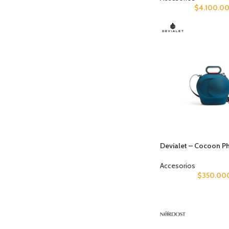
$
4.100.0
Devialet – Cocoon P
Accesorios
$
350.00