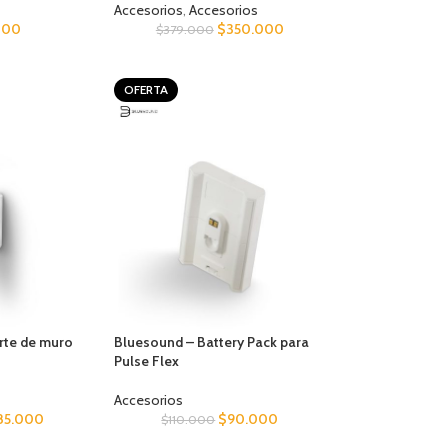
Accesorios
,
Accesorios
000
$
350.000
$
379.000
OFERTA
rte de muro
Bluesound – Battery Pack para
Pulse Flex
Accesorios
85.000
$
90.000
$
110.000