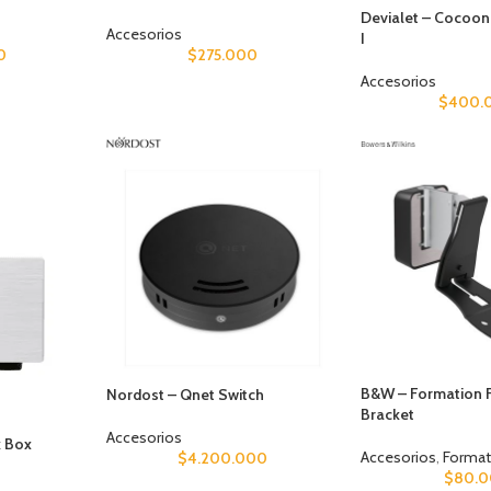
Devialet – Cocoo
Accesorios
I
0
$
275.000
Accesorios
$
400.
B&W – Formation F
Nordost – Qnet Switch
Bracket
Accesorios
k Box
Accesorios
,
Format
$
4.200.000
$
80.