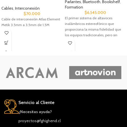
Parlantes
,
Bluetooth
,
Bookshelf
,
Formation
Cables
,
Interconexión
$
6.545.000
$
70.000
El primer sistema de altavoces
Cable de interconexión Atlas Element
inalámbricos estereofónico que
Metik 3.5mm a 3.5mm de 1.5M
proporciona la misma fidelidad que
los equipos tradicionales, pero sin
cables. El Duo incorpora la misma
tecnología de conos Continuum
utilizada en nuestras cajas acústicas
para Alta Fidelidad tradicionales.
Servicio al Cliente
¿Necesitas ayuda?
proyectos@fghighend.cl