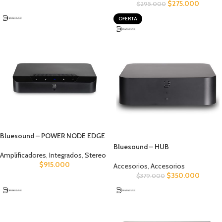
$
275.000
$
295.000
OFERTA
Bluesound – POWER NODE EDGE
Bluesound – HUB
Amplificadores
,
Integrados
,
Stereo
$
915.000
Accesorios
,
Accesorios
$
350.000
$
379.000