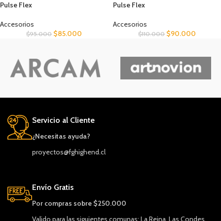
Pulse Flex
Pulse Flex
Accesorios
Accesorios
$
85.000
$
90.000
$
95.000
$
110.000
Servicio al Cliente
¿Necesitas ayuda?
proyectos@fghighend.cl
Envío Gratis
Por compras sobre $250.000
Valido para las siguientes comunas: La Reina, Las Condes,