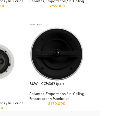
os / In-Ceiling
Parlantes
,
Empotrados / In-Ceiling
000
$
255.000
B&W – CCM362 (par)
Parlantes
,
Empotrados / In-Ceiling
,
Empotrados y Monitores
os / In-Ceiling
$
720.000
000