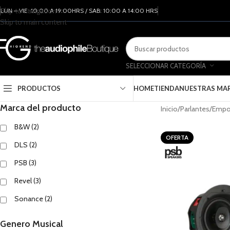
Skip to navigation
LUN – VIE: 10:00 A 19:00HRS / SAB: 10:00 A 14:00 HRS
Skip to main content
SELECCIONAR CATEGORÍA
PRODUCTOS
HOME
TIENDA
NUESTRAS MA
Marca del producto
Inicio
Parlantes
Empot
B&W
(2)
OFERTA
DLS
(2)
PSB
(3)
Revel
(3)
Sonance
(2)
Genero Musical