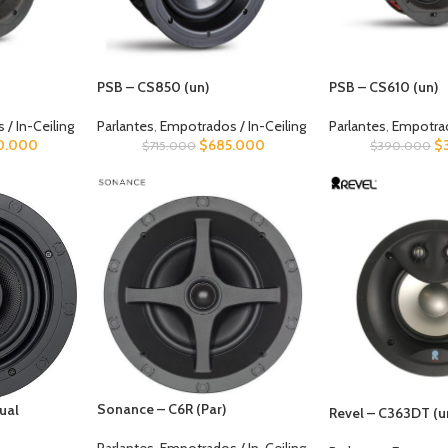
PSB – CS850 (un)
PSB – CS610 (un)
/ In-Ceiling
Parlantes
,
Empotrados / In-Ceiling
Parlantes
,
Empotrad
0.000
$
685.000
$
$
715.000
$
390.000
Sonance – C6R (Par)
ual
Revel – C363DT (u