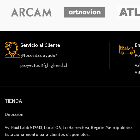
Servicio al Cliente
En
¿Necesitas ayuda?
Po
proyectos@fghighend.cl
Va
Vi
TIENDA
Dirección
Av. Raúl Labbé 12613, Local 06, Lo Barnechea, Región Metropolitana.
Estacionamiento para clientes disponibles.