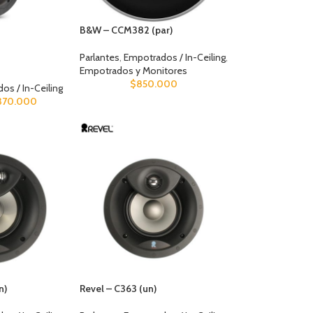
B&W – CCM382 (par)
Parlantes
,
Empotrados / In-Ceiling
,
Empotrados y Monitores
$
850.000
os / In-Ceiling
370.000
n)
Revel – C363 (un)