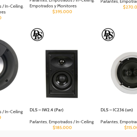
Parlantes
,
Empotrados / In-Ceiling
,
Parlantes
,
Empotrad
Empotrados y Monitores
/ In-Ceiling
,
$
270.
$
395.000
res
0
DLS – IW2.4 (Par)
DLS – IC236 (un)
/ In-Ceiling
0
Parlantes
,
Empotrados / In-Ceiling
Parlantes
,
Empotrad
$
185.000
$
115.