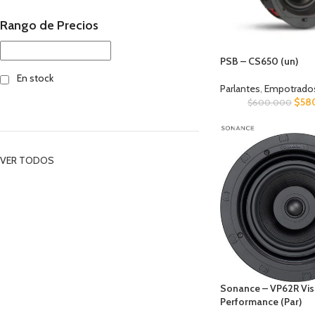
Rango de Precios
PSB – CS650 (un)
En stock
Parlantes
,
Empotrados 
$
58
$
600.000
VER TODOS
Sonance – VP62R Vis
Performance (Par)