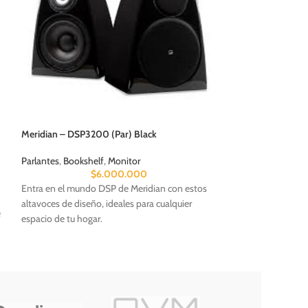
Meridian – DSP3200 (Par) Black
B&W – 707 S2 (Pa
Parlantes
,
Bookshelf
,
Monitor
$
6.000.000
Parlantes
,
Bookshe
Entra en el mundo DSP de Meridian con estos
$
1.810
altavoces de diseño, ideales para cualquier
Diseñada para ser 
e
espacio de tu hogar.
en un soporte de pi
acústica compacta 
para salas pequeña