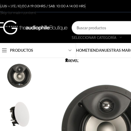
Skip to navigation
LUN – VIE: 10:00 A 19:00HRS / SAB: 10:00 A 14:00 HRS
Skip to main content
SELECCIONAR CATEGORÍA
PRODUCTOS
HOME
TIENDA
NUESTRAS MAR