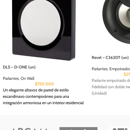
Revel – C363DT (un)
DLS – D-ONE (un)
Parlantes
,
Empotrados 
$
2
Parlantes
,
On Wall
Parlante empotrado de
$
750.000
fidelidad con doble tw
Un elegante altavoz de pared de estilo
(Unidad)
escandinavo contemporáneo para una
integración armoniosa en un interior residencial