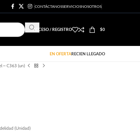
CONTÁCTANOS
SERVICIOS
NOSOTROS
ACCESO / REGISTRO
$
0
EN OFERTA
RECIEN LLEGADO
l – C363 (un)
idelidad (Unidad)