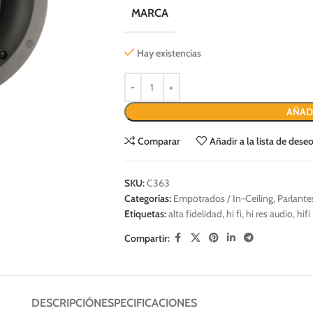
MARCA
Hay existencias
AÑAD
Comparar
Añadir a la lista de dese
SKU:
C363
Categorías:
Empotrados / In-Ceiling
,
Parlante
Etiquetas:
alta fidelidad
,
hi fi
,
hi res audio
,
hifi
Compartir:
DESCRIPCIÓN
ESPECIFICACIONES