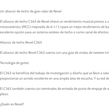
Un altavoz de techo de gran valor de Revel
El altavoz de techo C363 de Revel ofrece un rendimiento musical preciso a 
microcerámico (MCC) mejorado de 6-1 / 2 «para un mejor rendimiento de bajos
excelente opción para un sistema estéreo de techo o como canal de efectos 
Altavoz de techo Revel C363
El altavoz de techo Revel C363 cuenta con una guía de ondas de tweeter in
Tecnología de goteo
El C363 se beneficia del trabajo de investigación y diseño que se llevó a ca
proporcionar un sonido excelente en una amplia área de escucha. Y su red de 
El C363 también cuenta con terminales de entrada de poste de empuje de alta
plazo.
¿Quién es Revel?