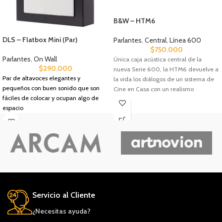
B&W – HTM6
DLS – Flatbox Mini (Par)
Parlantes
,
Central
,
Línea 600
$
750.000
Parlantes
,
On Wall
Única caja acústica central de la
$
290.000
nueva Serie 600, la HTM6 devuelve a
Par de altavoces elegantes y
la vida los diálogos de un sistema de
pequeños con buen sonido que son
Cine en Casa con un realismo
fáciles de colocar y ocupan algo de
sobrecogedor.
espacio
Servicio al Cliente
¿Necesitas ayuda?