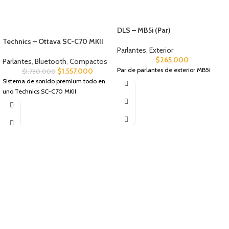
DLS – MB5i (Par)
Technics – Ottava SC-C70 MKII
Parlantes
,
Exterior
$
265.000
Parlantes
,
Bluetooth
,
Compactos
Par de parlantes de exterior MB5i
$
1.557.000
$
1.730.000
Sistema de sonido premium todo en
uno Technics SC-C70 MKII