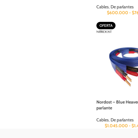
Cables
,
De parlantes
$
600.000
-
$
7
OFERTA
Nordost – Blue Heave
parlante
Cables
,
De parlantes
$
1.045.000
-
$
1