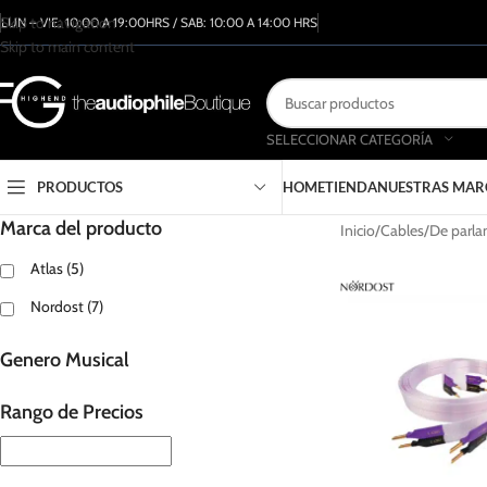
Skip to navigation
LUN – VIE: 10:00 A 19:00HRS / SAB: 10:00 A 14:00 HRS
Skip to main content
SELECCIONAR CATEGORÍA
PRODUCTOS
HOME
TIENDA
NUESTRAS MAR
Marca del producto
Inicio
Cables
De parla
Atlas
(5)
Nordost
(7)
Genero Musical
Rango de Precios