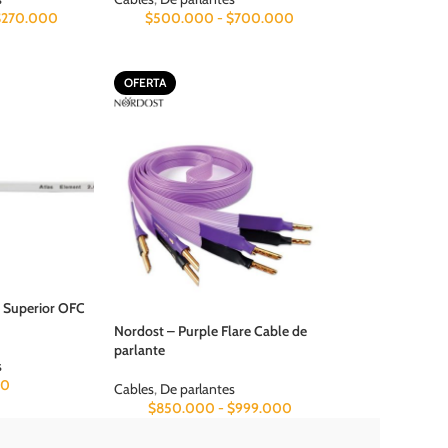
$
270.000
$
500.000
-
$
700.000
OFERTA
0 Superior OFC
Nordost – Purple Flare Cable de
parlante
s
00
Cables
,
De parlantes
$
850.000
-
$
999.000