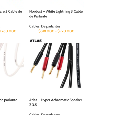
are 3 Cable de
Nordost – White Lightning 3 Cable
de Parlante
s
Cables
,
De parlantes
1.260.000
$
818.000
-
$
920.000
 de parlante
Atlas – Hyper Achromatic Speaker
Z 3.5
s
Cables
,
De parlantes