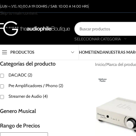
Skip to navigation
LUN – VIE: 10:00 A 19:00HRS / SAB: 10:00 A 14:00 HRS
Skip to main content
SELECCIONAR CATEGORÍA
PRODUCTOS
HOME
TIENDA
NUESTRAS MAR
Categorías del producto
Inicio
Marca del produ
DAC/ADC
(2)
Pre Amplificadores / Phono
(2)
Streamer de Audio
(4)
Genero Musical
Rango de Precios