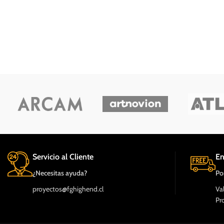
Servicio al Cliente
En
¿Necesitas ayuda?
Po
proyectos@fghighend.cl
Va
Pr