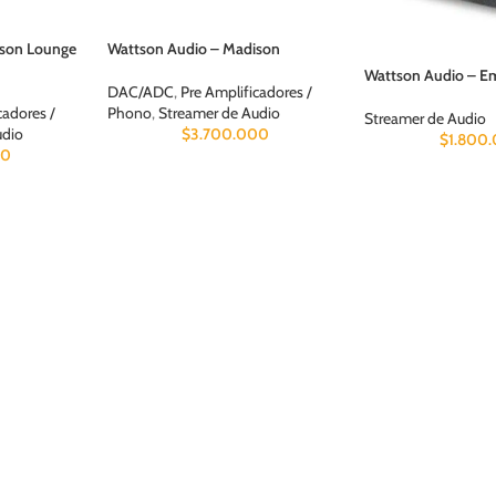
ison Lounge
Wattson Audio – Madison
Wattson Audio – E
DAC/ADC
,
Pre Amplificadores /
cadores /
Phono
,
Streamer de Audio
Streamer de Audio
udio
$
3.700.000
$
1.800
00