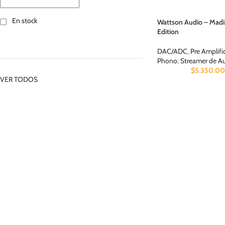
En stock
Wattson Audio – Mad
Edition
DAC/ADC
,
Pre Amplifi
Phono
,
Streamer de A
$
5.350.0
VER TODOS