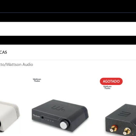
CAS
cto
Wattson Audio
AGOTADO