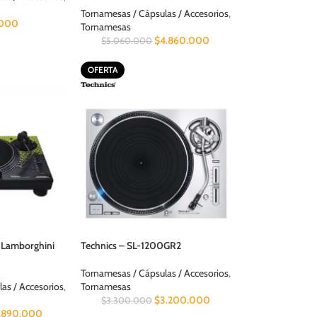
Tornamesas / Cápsulas / Accesorios
,
.000
Tornamesas
$
4.860.000
$
5.060.000
OFERTA
 Lamborghini
Technics – SL-1200GR2
Tornamesas / Cápsulas / Accesorios
,
as / Accesorios
,
Tornamesas
$
3.200.000
$
3.300.000
1.890.000