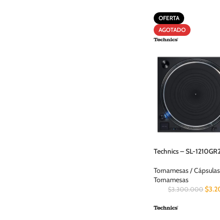
OFERTA
AGOTADO
Technics – SL-1210GR
Tornamesas / Cápsulas
Tornamesas
$
3.
$
3.300.000