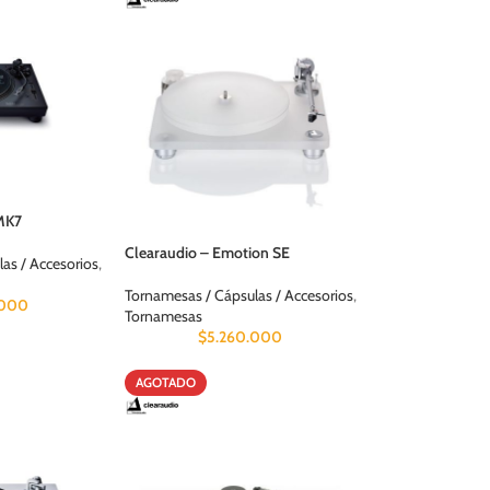
0MK7
Clearaudio – Emotion SE
as / Accesorios
,
Tornamesas / Cápsulas / Accesorios
,
.000
Tornamesas
$
5.260.000
AGOTADO