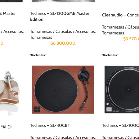
E Master
Technics – SL-1200GME Master
Clearaudio – Conce
Edition
Tornamesas / Cápsul
 / Accesorios
,
Tornamesas / Cápsulas / Accesorios
,
Tornamesas
Tornamesas
$
3.570
00
$
8.800.000
Technics – SL-40CBT
Technics – SL-100C
 “Al Di
Tornamesas / Cápsulas / Accesorios
,
Tornamesas / Cápsul