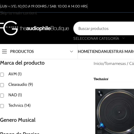
Skip to navigation
LUN – VIE: 10:00 A 19:00HRS / SAB: 10:00 A 14:00 HRS
Skip to main content
SELECCIONAR CATEGORÍA
PRODUCTOS
HOME
TIENDA
NUESTRAS MAR
Marca del producto
Inicio
Tornamesas / Cá
AVM
(1)
Clearaudio
(9)
NAD
(1)
Technics
(14)
Genero Musical