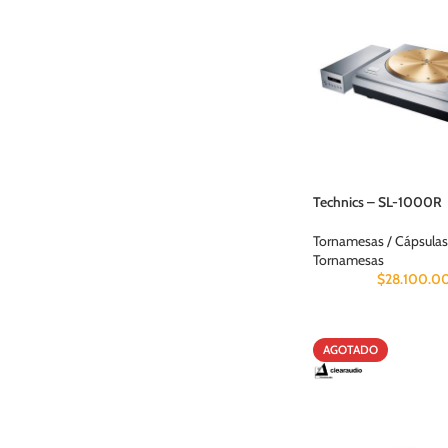
Technics – SL-1000R
Tornamesas / Cápsulas
Tornamesas
$
28.100.0
AGOTADO