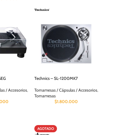
GEG
Technics – SL-1200MK7
as / Accesorios
,
Tornamesas / Cápsulas / Accesorios
,
Tornamesas
.000
$
1.800.000
AGOTADO