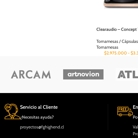
Clearaudio – Concept
Tornamesas / Cápsulas
Tornamesas
$
2.975.000
-
$
3.
Servicio al Cliente
En
¿Necesitas ayuda?
Po
proyectos@fghighend.cl
Va
Pr