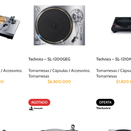
Technics – SL-1200GEG
Technics – SL-121
 / Accesorios
,
Tornamesas / Cápsulas / Accesorios
,
Tornamesas / Cápsul
Tornamesas
Tornamesas
00
$
6.800.000
$
1.800
AGOTADO
OFERTA