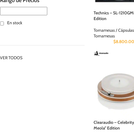
Rango de Precios
Technics – SL-1210GM
Edition
En stock
Tornamesas / Cápsulas
Tornamesas
$
8.800.0
VER TODOS
Clearaudio – Celebrity
Meola” Edition