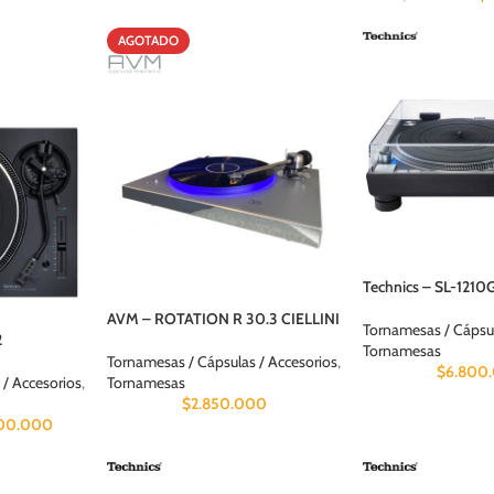
AGOTADO
Technics – SL-1210
AVM – ROTATION R 30.3 CIELLINI
Tornamesas / Cápsul
2
Tornamesas
Tornamesas / Cápsulas / Accesorios
,
$
6.800
Tornamesas
 / Accesorios
,
$
2.850.000
200.000