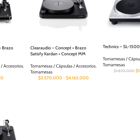
Technics – SL-150
+ Brazo
Clearaudio – Concept + Brazo
Satisfy Kardan + Concept MM
Tornamesas / Cápsul
Tornamesas
 / Accesorios
,
Tornamesas / Cápsulas / Accesorios
,
$
$
1.870.000
Tornamesas
00
$
3.570.000
-
$
4.165.000