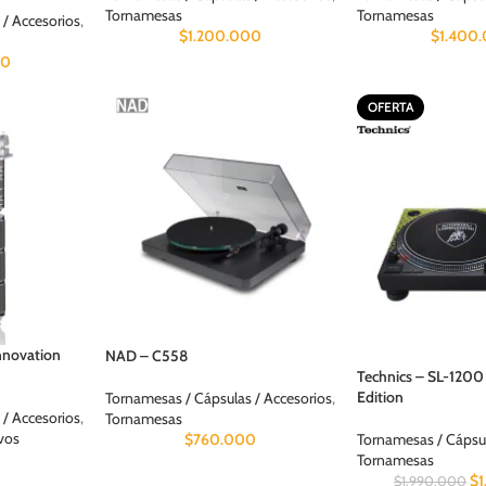
Tornamesas
Tornamesas
 / Accesorios
,
$
1.200.000
$
1.400
00
OFERTA
nnovation
NAD – C558
Technics – SL-1200
Edition
Tornamesas / Cápsulas / Accesorios
,
 / Accesorios
,
Tornamesas
vos
Tornamesas / Cápsul
$
760.000
Tornamesas
$
$
1.990.000