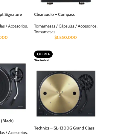
pt Signature
Clearaudio – Compass
as / Accesorios
,
Tornamesas / Cápsulas / Accesorios
,
Tornamesas
.000
$
1.850.000
OFERTA
 (Black)
Technics – SL-1300G Grand Class
as / Accesorios
,