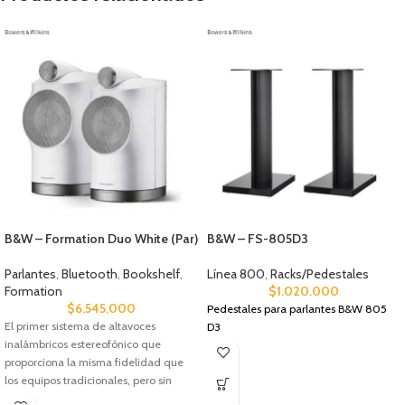
B&W – Formation Duo White (Par)
B&W – FS-805D3
Parlantes
,
Bluetooth
,
Bookshelf
,
Línea 800
,
Racks/Pedestales
Formation
$
1.020.000
$
6.545.000
Pedestales para parlantes B&W 805
El primer sistema de altavoces
D3
inalámbricos estereofónico que
proporciona la misma fidelidad que
los equipos tradicionales, pero sin
cables. El Duo incorpora la misma