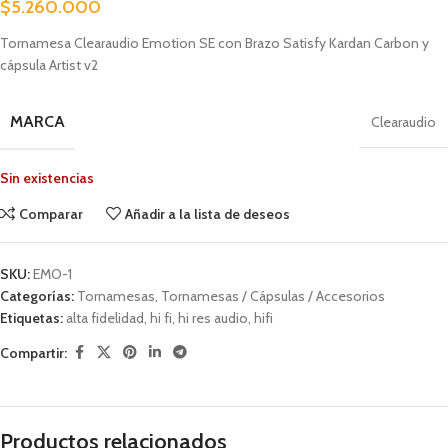
$
5.260.000
Tornamesa Clearaudio Emotion SE con Brazo Satisfy Kardan Carbon y
cápsula Artist v2
MARCA
Clearaudio
Sin existencias
Comparar
Añadir a la lista de deseos
SKU:
EMO-1
Categorías:
Tornamesas
,
Tornamesas / Cápsulas / Accesorios
Etiquetas:
alta fidelidad
,
hi fi
,
hi res audio
,
hifi
Compartir:
Productos relacionados