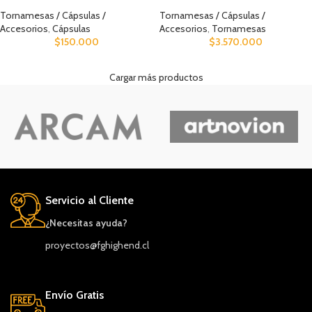
Tornamesas / Cápsulas /
Tornamesas / Cápsulas /
Accesorios
,
Cápsulas
Accesorios
,
Tornamesas
$
150.000
$
3.570.000
Cargar más productos
Servicio al Cliente
¿Necesitas ayuda?
proyectos@fghighend.cl
Envío Gratis