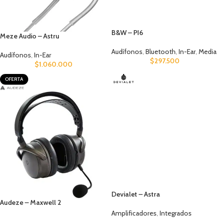
B&W – PI6
Meze Audio – Astru
Audífonos
,
Bluetooth
,
In-Ear
,
Media
Audífonos
,
In-Ear
$
297.500
$
1.060.000
OFERTA
Devialet – Astra
Audeze – Maxwell 2
Amplificadores
,
Integrados