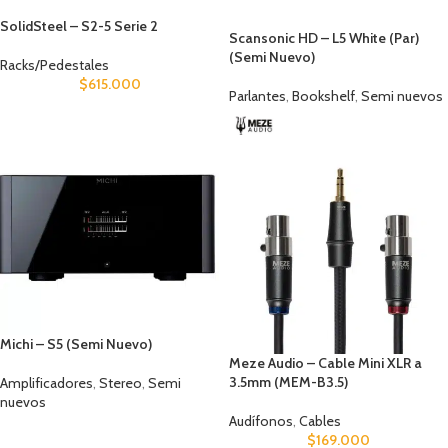
SolidSteel – S2-5 Serie 2
Scansonic HD – L5 White (Par)
(Semi Nuevo)
Racks/Pedestales
$
615.000
Parlantes
,
Bookshelf
,
Semi nuevos
Michi – S5 (Semi Nuevo)
Meze Audio – Cable Mini XLR a
3.5mm (MEM-B3.5)
Amplificadores
,
Stereo
,
Semi
nuevos
Audífonos
,
Cables
$
169.000