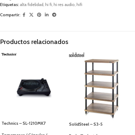
Etiquetas:
alta fidelidad
,
hi fi
,
hi res audio
,
hifi
Compartir:
Productos relacionados
Technics – SL-1210MK7
SolidSteel – S3-5
Tornamesas / Cápsulas /