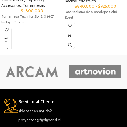
Racks/Pedestales
Accesorios
,
Tornamesas
$
840.000
-
$
925.000
$
1.800.000
Rack Italiano de 5 bandejas Solid
Tornamesa Technics SL-1210 MK7.
Steel.
Incluye Cupúla
Servicio al Cliente
¿Necesitas ayuda?
proyectos@fghighend.cl