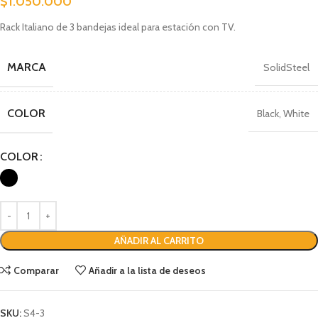
$
1.050.000
Rack Italiano de 3 bandejas ideal para estación con TV.
MARCA
SolidSteel
COLOR
Black
,
White
COLOR
AÑADIR AL CARRITO
Comparar
Añadir a la lista de deseos
SKU:
S4-3