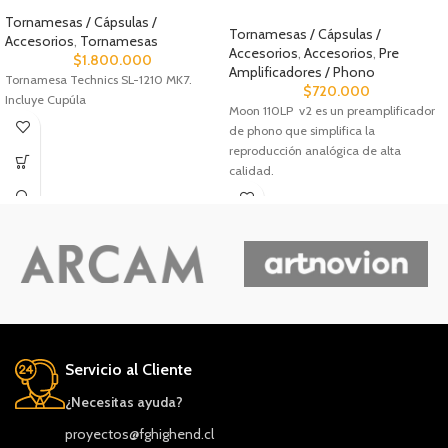
Tornamesas / Cápsulas /
Tornamesas / Cápsulas /
Accesorios
,
Tornamesas
Accesorios
,
Accesorios
,
Pre
$
1.800.000
Amplificadores / Phono
Tornamesa Technics SL-1210 MK7.
$
720.000
Incluye Cupúla
Moon 110LP v2 es un preamplificador
de phono que simplifica la
reproducción analógica de alta
calidad.
Servicio al Cliente
¿Necesitas ayuda?
proyectos@fghighend.cl