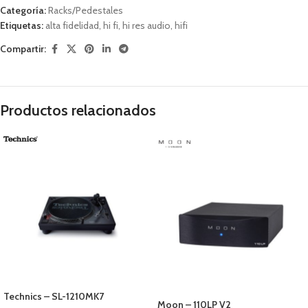
Categoría:
Racks/Pedestales
Etiquetas:
alta fidelidad
,
hi fi
,
hi res audio
,
hifi
Compartir:
Productos relacionados
Technics – SL-1210MK7
Moon – 110LP V2