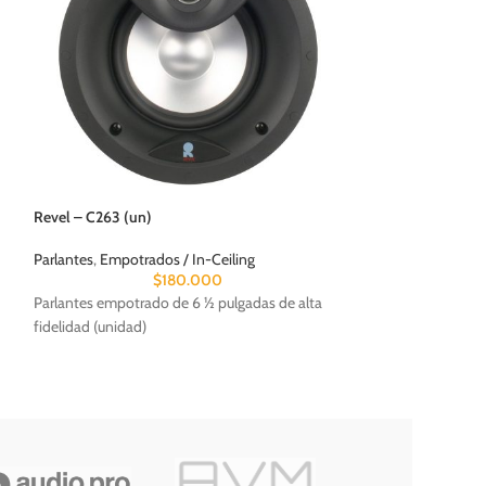
Revel – C263 (un)
Clearaudio – Conc
Parlantes
,
Empotrados / In-Ceiling
$
180.000
Tornamesas / Cápsu
Parlantes empotrado de 6 ½ pulgadas de alta
Tornamesas
fidelidad (unidad)
$
2.975
Tornamesa analoga
diseño genuino, a