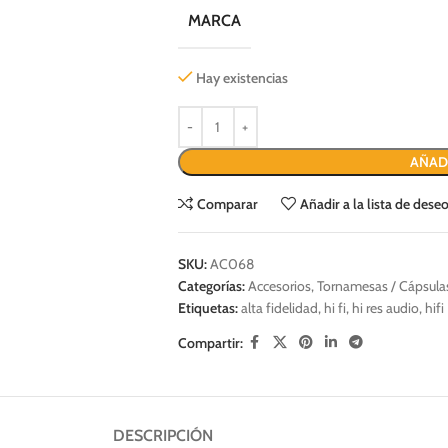
MARCA
Hay existencias
AÑAD
Comparar
Añadir a la lista de dese
SKU:
AC068
Categorías:
Accesorios
,
Tornamesas / Cápsulas
Etiquetas:
alta fidelidad
,
hi fi
,
hi res audio
,
hifi
Compartir:
DESCRIPCIÓN