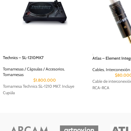
Technics – SL-1210MK7
Atlas – Element Inte
Tornamesas / Cápsulas / Accesorios
,
Cables
,
Interconexión
Tornamesas
$
80.00
$
1.800.000
Cable de interconexió
Tornamesa Technics SL-1210 MK7. Incluye
RCA-RCA
Cupúla