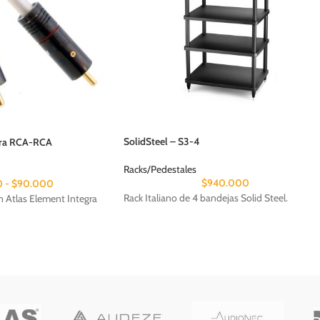
SolidSteel – S3-4
gra RCA-RCA
Racks/Pedestales
$
940.000
0
-
$
90.000
Rack Italiano de 4 bandejas Solid Steel.
n Atlas Element Integra