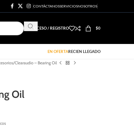
CONTÁCTANOS
SERVICIOS
NOSOTROS
ACCESO / REGISTRO
$
0
EN OFERTA
RECIEN LLEGADO
esorios
Clearaudio – Bearing Oil
ng Oil
scos