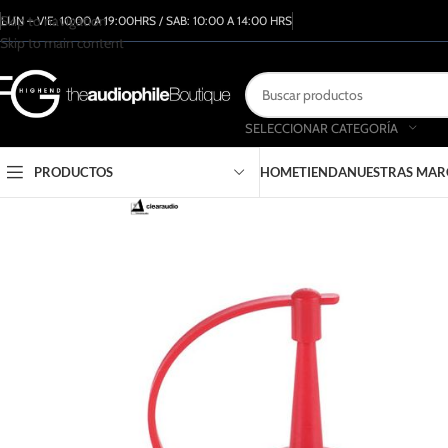
Skip to navigation
LUN – VIE: 10:00 A 19:00HRS / SAB: 10:00 A 14:00 HRS
Skip to main content
SELECCIONAR CATEGORÍA
PRODUCTOS
HOME
TIENDA
NUESTRAS MAR