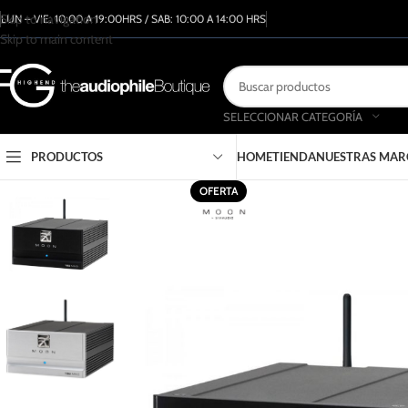
Skip to navigation
LUN – VIE: 10:00 A 19:00HRS / SAB: 10:00 A 14:00 HRS
Skip to main content
SELECCIONAR CATEGORÍA
PRODUCTOS
HOME
TIENDA
NUESTRAS MAR
OFERTA