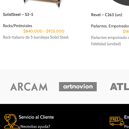
SolidSteel – S3-5
Revel – C263 (un)
Racks/Pedestales
Parlantes
,
Empotrados 
$
840.000
-
$
925.000
$
1
Rack Italiano de 5 bandejas Solid Steel.
Parlantes empotrado d
fidelidad (unidad)
Servicio al Cliente
En
¿Necesitas ayuda?
Po