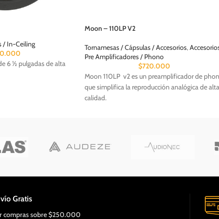
Moon – 110LP V2
/ In-Ceiling
Tornamesas / Cápsulas / Accesorios
,
Accesorio
80.000
Pre Amplificadores / Phono
e 6 ½ pulgadas de alta
$
720.000
Moon 110LP v2 es un preamplificador de pho
que simplifica la reproducción analógica de alt
calidad.
vío Gratis
r compras sobre $250.000