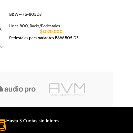
B&W – FS-805D3
Moon – 280D Min
Línea 800
,
Racks/Pedestales
s
,
DAC/ADC
,
Streame
$
1.020.000
Pedestales para parlantes B&W 805 D3
Dac de alta fideli
no
PCM. Ademas inclu
a
Mind.
Hasta 3 Cuotas sin Interes