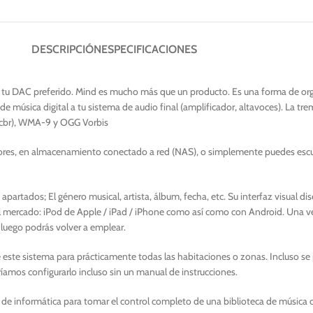
DESCRIPCIÓN
ESPECIFICACIONES
 tu DAC preferido. Mind es mucho más que un producto. Es una forma de orga
de música digital a tu sistema de audio final (amplificador, altavoces). La 
/cbr), WMA-9 y OGG Vorbis
ores, en almacenamiento conectado a red (NAS), o simplemente puedes escu
partados; El género musical, artista, álbum, fecha, etc. Su interfaz visual d
del mercado: iPod de Apple / iPad / iPhone como así como con Android. Una v
 luego podrás volver a emplear.
 de este sistema para prácticamente todas las habitaciones o zonas. Incluso 
íamos configurarlo incluso sin un manual de instrucciones.
e informática para tomar el control completo de una biblioteca de música co