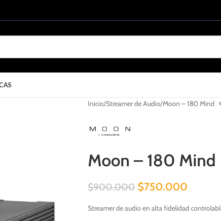
CAS
Inicio
Streamer de Audio
Moon – 180 Mind
Moon – 180 Mind
$
750.000
$
900.000
Streamer de audio en alta fidelidad controlabl