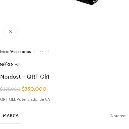
Clic para ampliar
Inicio
Accesorios
Nordost – QRT Qk1
$
350.000
$
375.000
QRT Qk1: Potenciador de CA
MARCA
Nordost