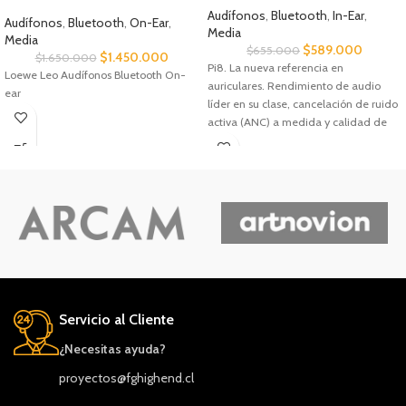
Audífonos
,
Bluetooth
,
In-Ear
,
Audífonos
,
Bluetooth
,
On-Ear
,
Media
Media
$
589.000
$
655.000
$
1.450.000
$
1.650.000
Pi8. La nueva referencia en
Loewe Leo Audífonos Bluetooth On-
auriculares. Rendimiento de audio
ear
líder en su clase, cancelación de ruido
activa (ANC) a medida y calidad de
llamadas nítida con la comodidad y la
elegancia de un diseño de auriculares
de gran calidad.
Servicio al Cliente
¿Necesitas ayuda?
proyectos@fghighend.cl