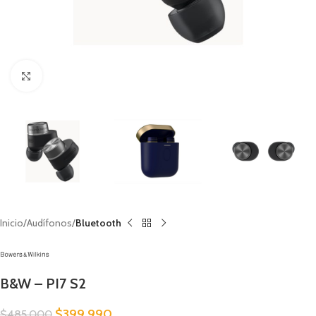
Clic para ampliar
Inicio
Audífonos
Bluetooth
B&W – PI7 S2
$
399.990
$
485.000