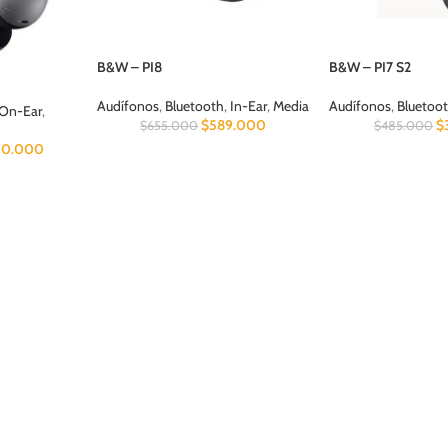
B&W – PI8
B&W – PI7 S2
Audífonos
,
Bluetooth
,
In-Ear
,
Media
Audífonos
,
Bluetoo
On-Ear
,
$
589.000
$
$
655.000
$
485.000
50.000