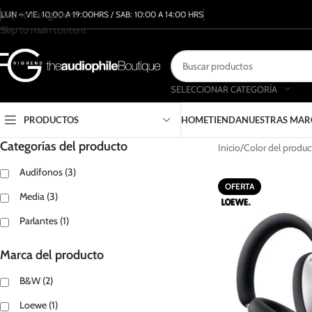
Skip to navigation
LUN – VIE: 10:00 A 19:00HRS / SAB: 10:00 A 14:00 HRS
Skip to main content
SELECCIONAR CATEGORÍA
PRODUCTOS
HOME
TIENDA
NUESTRAS MAR
Categorías del producto
Inicio
Color del produc
Audífonos
(3)
OFERTA
Media
(3)
Parlantes
(1)
Marca del producto
B&W
(2)
Loewe
(1)