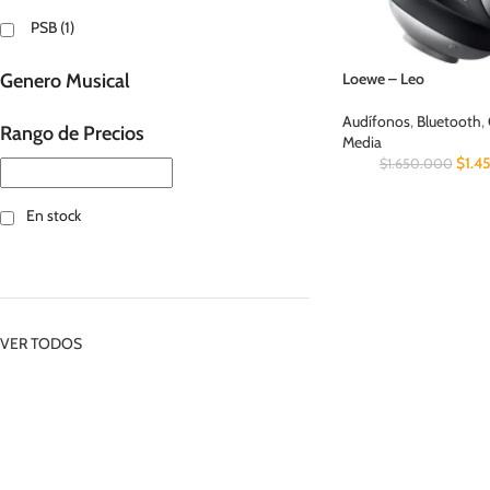
PSB
(1)
Genero Musical
Loewe – Leo
Audífonos
,
Bluetooth
,
Rango de Precios
Media
$
1.4
$
1.650.000
En stock
VER TODOS