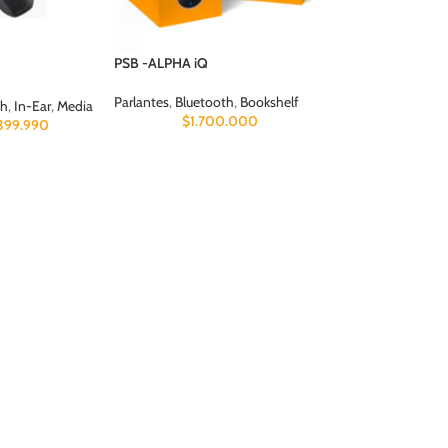
PSB -ALPHA iQ
Parlantes
,
Bluetooth
,
Bookshelf
th
,
In-Ear
,
Media
$
1.700.000
399.990