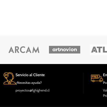
Servicio al Cliente
En
¿Necesitas ayuda?
Po
proyectos@fghighend.cl
Va
Pr