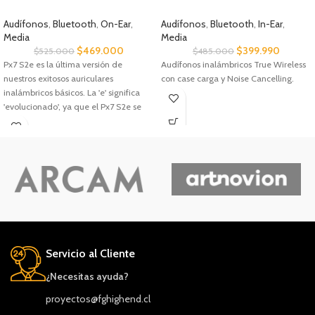
Audífonos
,
Bluetooth
,
On-Ear
,
Audífonos
,
Bluetooth
,
In-Ear
,
Media
Media
$
469.000
$
399.990
$
525.000
$
485.000
Px7 S2e es la última versión de
Audífonos inalámbricos True Wireless
nuestros exitosos auriculares
con case carga y Noise Cancelling.
inalámbricos básicos. La 'e' significa
'evolucionado', ya que el Px7 S2e se
inspira y aprende de nuestros
auriculares inalámbricos emblemáticos
Px8, junto con un rendimiento acústico
reajustado, para ofrecer el mejor
sonido de su clase.
Servicio al Cliente
¿Necesitas ayuda?
proyectos@fghighend.cl