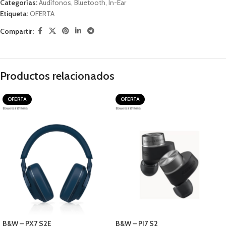
Categorías:
Audífonos
,
Bluetooth
,
In-Ear
Etiqueta:
OFERTA
Compartir:
Productos relacionados
OFERTA
OFERTA
B&W – PX7 S2E
B&W – PI7 S2