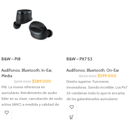
B&W – PI8
B&W – PX7 S3
Audífonos
,
Bluetooth
,
In-Ear
,
Audífonos
,
Bluetooth
,
On-Ear
Media
$
599.000
$
630.000
$
589.000
$
655.000
Diseño superior. Funciones
Pi8. La nueva referencia en
innovadoras. Sonido increíble. Los Px7
auriculares. Rendimiento de audio
S3 combinan todo lo que te encanta
líder en su clase, cancelación de ruido
de los galardonados auriculares
activa (ANC) a medida y calidad de
circumaurales de Bowers & Wilkins y lo
llamadas nítida con la comodidad y la
perfeccionan hasta alcanzar un nuevo
elegancia de un diseño de auriculares
estándar de excelencia y elegancia.
de gran calidad.