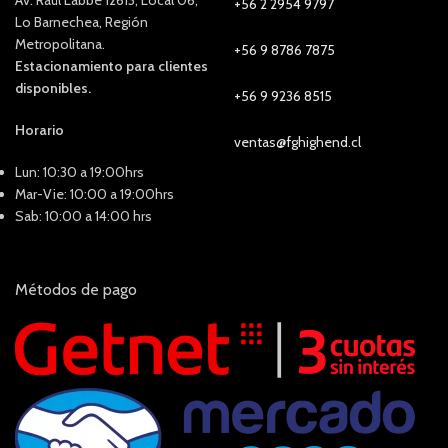
Av. Raúl Labbé 12613, Local 06,
+56 2 2954 9797
Lo Barnechea, Región
Metropolitana.
+56 9 8786 7875
Estacionamiento para clientes
disponibles.
+56 9 9236 8515
Horario
ventas@fghighend.cl
Lun: 10:30 a 19:00hrs
Mar-Vie: 10:00 a 19:00hrs
Sab: 10:00 a 14:00 hrs
Métodos de pago