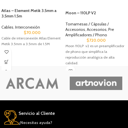
Atlas – Element Metik 3.5mm a
Moon – 110LP V2
3.5mm 1.5m
Tornamesas / Cápsulas /
Cables
,
Interconexión
Accesorios
,
Accesorios
,
Pre
$
70.000
Amplificadores / Phono
Cable de interconexión Atlas Element
$
720.000
Metik 3.5mm a 3.5mm de 1.5M
Moon 110LP v2 es un preamplificador
de phono que simplifica la
reproducción analógica de alta
calidad.
Servicio al Cliente
¿Necesitas ayuda?