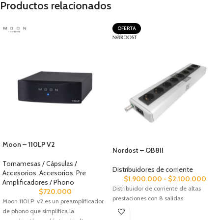
Productos relacionados
OFERTA
Moon – 110LP V2
Nordost – QB8II
Tornamesas / Cápsulas /
Distribuidores de corriente
Accesorios
,
Accesorios
,
Pre
$
1.900.000
-
$
2.100.000
Amplificadores / Phono
Distribuidor de corriente de altas
$
720.000
prestaciones con 8 salidas.
Moon 110LP v2 es un preamplificador
de phono que simplifica la