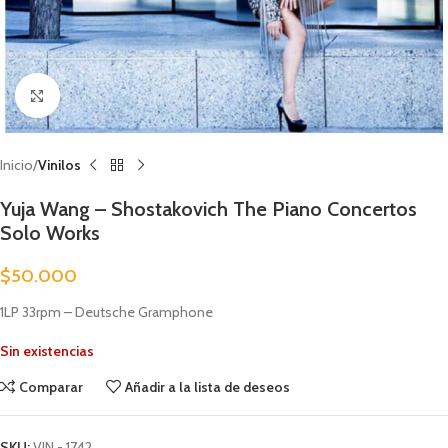
Clic para ampliar
Inicio
Vinilos
Yuja Wang – Shostakovich The Piano Concertos
Solo Works
$
50.000
1LP 33rpm – Deutsche Gramphone
Sin existencias
Comparar
Añadir a la lista de deseos
SKU:
VIN - 1742