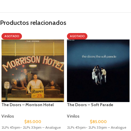
Productos relacionados
AGOTADO
AGOTADO
The Doors – Morrison Hotel
The Doors – Soft Parade
Vinilos
Vinilos
$
85.000
$
85.000
2LPs 45rpm- 2LPs 33rpm – Analogue
2LPs 45rpm- 2LPs 33rpm – Analogue