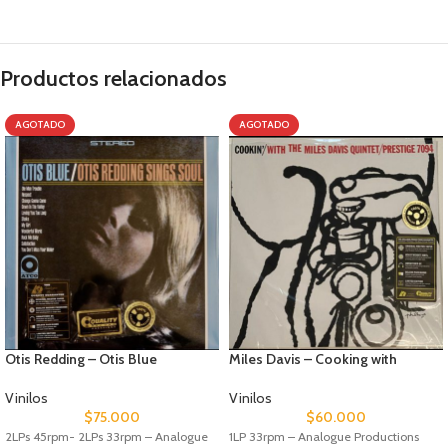
Productos relacionados
AGOTADO
AGOTADO
Otis Redding – Otis Blue
Miles Davis – Cooking with
Vinilos
Vinilos
$
75.000
$
60.000
2LPs 45rpm- 2LPs 33rpm – Analogue
1LP 33rpm – Analogue Productions