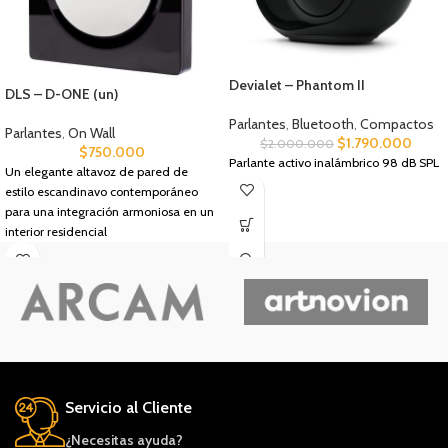
Devialet – Phantom II
DLS – D-ONE (un)
Parlantes
,
Bluetooth
,
Compactos
Parlantes
,
On Wall
$
1.790.000
$
2.000.000
$
750.000
Parlante activo inalámbrico 98 dB SPL
Un elegante altavoz de pared de
estilo escandinavo contemporáneo
para una integración armoniosa en un
interior residencial
Servicio al Cliente
¿Necesitas ayuda?