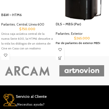
B&W – HTM6
DLS – MB5i (Par)
Parlantes
,
Central
,
Línea 600
$
750.000
Parlantes
,
Exterior
Única caja acústica central de la
$
265.000
nueva Serie 600, la HTM6 devuelve a
Par de parlantes de exterior MB5i
la vida los diálogos de un sistema de
Cine en Casa con un realismo
sobrecogedor.
Servicio al Cliente
¿Necesitas ayuda?