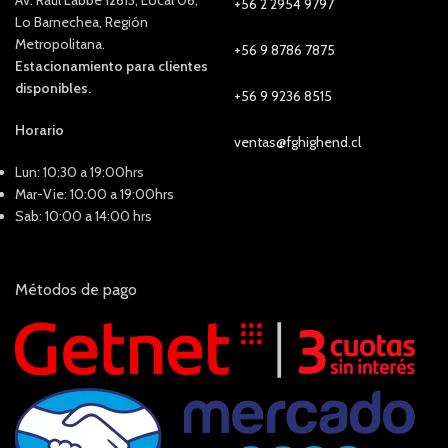
Av. Raúl Labbé 12613, Local 06,
+56 2 2954 9797
Lo Barnechea, Región
Metropolitana.
+56 9 8786 7875
Estacionamiento para clientes
disponibles.
+56 9 9236 8515
Horario
ventas@fghighend.cl
Lun: 10:30 a 19:00hrs
Mar-Vie: 10:00 a 19:00hrs
Sab: 10:00 a 14:00 hrs
Métodos de pago