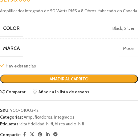
Amplificador integrado de 50 Watts RMS a 8 Ohms, fabricado en Canada.
COLOR
Black
,
Silver
MARCA
Moon
Hay existencias
AÑADIR AL CARRITO
Comparar
Añadir a la lista de deseos
SKU:
900-01003-12
Categorías:
Amplificadores
,
Integrados
Etiquetas:
alta fidelidad
,
hi fi
,
hi res audio
,
hifi
Compartir: