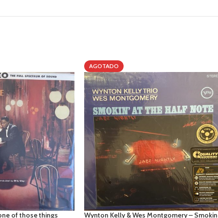
AGOTADO
one of those things
Wynton Kelly & Wes Montgomery – Smokin