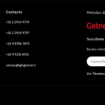
Contacto
Métodos d
+56 2 2954 9774
+56 2 2954 9797
Suscríbete
+56 9 8786 7875
Recibe ofert
+56 9 9236 8515
ventas@fghighend.cl
Ver
Término