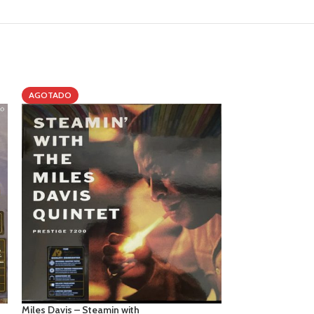
AGOTADO
AGOTADO
Miles Davis – Steamin with
Miles Davis – Coo