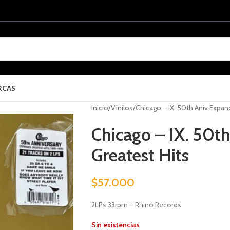
RCAS
Inicio
Vinilos
Chicago – IX. 50th Aniv Expan
Chicago – IX. 50t
Greatest Hits
$
57.000
2LPs 33rpm – Rhino Records
Sin existencias