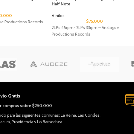
Half Note
0.000
Vinilos
$
75.000
ue Productions Records
2LPs 45rpm- 2LPs 33rpm – Analogue
Productions Records
vío Gratis
r compras sobre $250.000
lido para las siguientes comunas: La Reina, Las Condes,
tacura, Providencia y Lo Barnechea