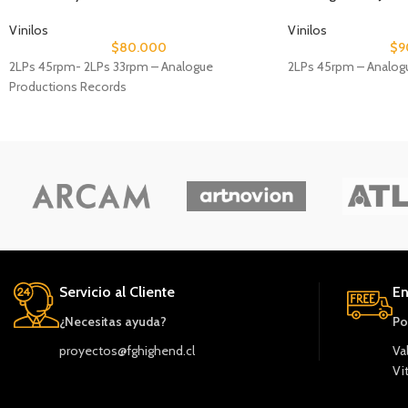
Vinilos
Vinilos
$
80.000
$
9
2LPs 45rpm- 2LPs 33rpm – Analogue
2LPs 45rpm – Analog
Productions Records
Servicio al Cliente
En
¿Necesitas ayuda?
Po
proyectos@fghighend.cl
Va
Vi