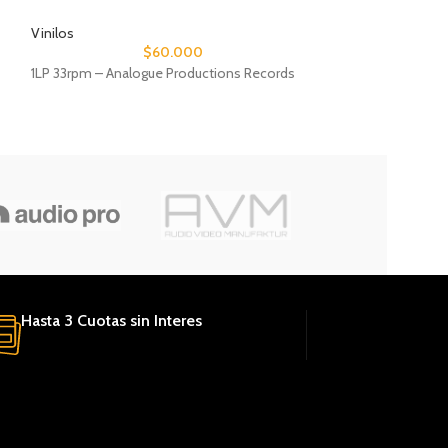
Vinilos
Vinilos
$
60.000
1LP 33rpm – Analogue Productions Records
1LP 33rpm – Anal
Hasta 3 Cuotas sin Interes