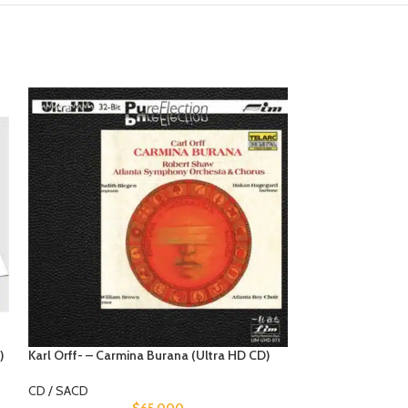
)
Karl Orff- – Carmina Burana (Ultra HD CD)
Diana Krall – Th
CD / SACD
CD / SACD