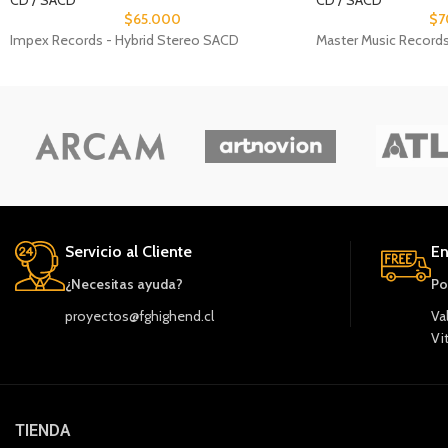
CD / SACD
CD / SACD
$
65.000
$
7
Impex Records - Hybrid Stereo SACD
Master Music Record
Servicio al Cliente
En
¿Necesitas ayuda?
Po
proyectos@fghighend.cl
Va
Vi
TIENDA