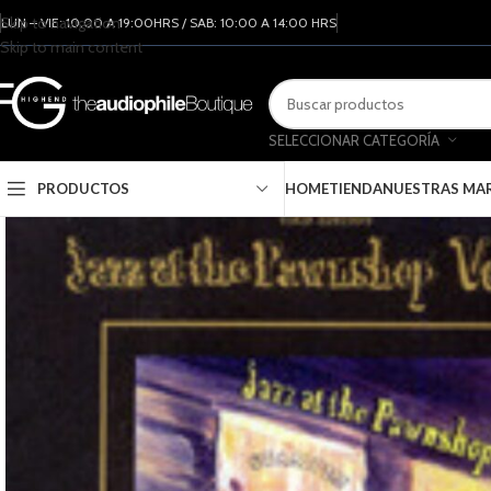
Skip to navigation
LUN – VIE: 10:00 A 19:00HRS / SAB: 10:00 A 14:00 HRS
Skip to main content
SELECCIONAR CATEGORÍA
PRODUCTOS
HOME
TIENDA
NUESTRAS MA