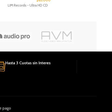
$
65.000
LIM Records - Ultra HD CD
JVC Records - XR
Hasta 3 Cuotas sin Interes
e pago