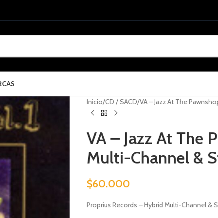
RCAS
Inicio
CD / SACD
VA – Jazz At The Pawnshop
VA – Jazz At The 
Multi-Channel & 
$
60.000
Proprius Records – Hybrid Multi-Channel &