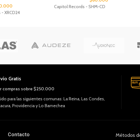
$
60.000
0.000
Capitol Records - SHM-CD
s - XRCD24
vío Gratis
r compras sobre $250.000
lido para las siguientes comunas: La Reina, Las Condes,
tacura, Providencia y Lo Barnechea
Contacto
Métodos d