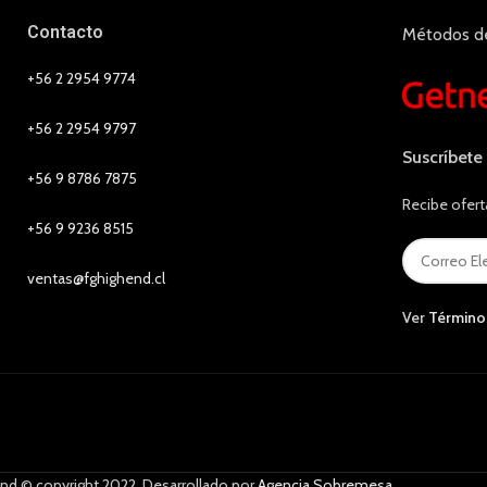
Contacto
Métodos d
+56 2 2954 9774
+56 2 2954 9797
Suscríbete
+56 9 8786 7875
Recibe ofert
+56 9 9236 8515
ventas@fghighend.cl
Ver
Término
nd © copyright 2022. Desarrollado por
Agencia Sobremesa