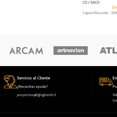
CD / SACD
$
6
Capitol Records - S
Servicio al Cliente
En
¿Necesitas ayuda?
Po
proyectos@fghighend.cl
Va
Vi