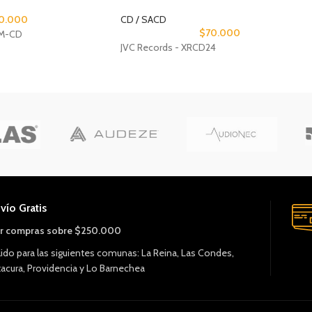
0.000
CD / SACD
$
70.000
HM-CD
JVC Records - XRCD24
vío Gratis
r compras sobre $250.000
lido para las siguientes comunas: La Reina, Las Condes,
tacura, Providencia y Lo Barnechea