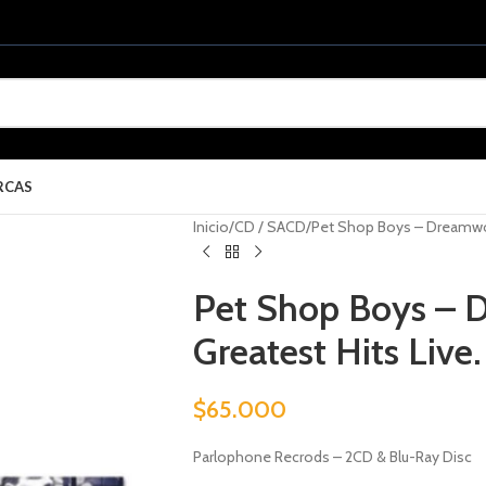
RCAS
Inicio
CD / SACD
Pet Shop Boys – Dreamworl
Pet Shop Boys – 
Greatest Hits Live
$
65.000
Parlophone Recrods – 2CD & Blu-Ray Disc