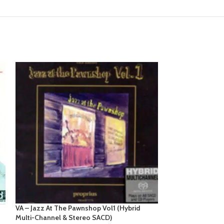
VA – Jazz At The Pawnshop Vol1 (Hybrid
Jacintha – Best O
Multi-Channel & Stereo SACD)
Stereo SACD)