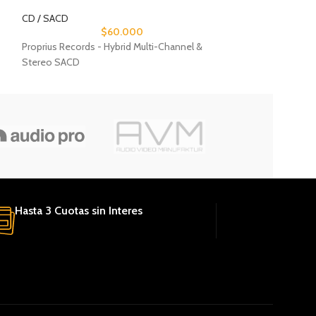
CD / SACD
CD / SACD
$
60.000
Proprius Records - Hybrid Multi-Channel &
GrooveNote Recor
Stereo SACD
Stereo SACD
Hasta 3 Cuotas sin Interes