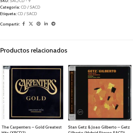
SKU:
SAC/CD - 9
Categoría:
CD / SACD
Etiqueta:
CD / SACD
Compartir:
Productos relacionados
The Carpenters – Gold Greatest
Stan Getz & Joao Gilberto – Getz
Hits (XRCD2)
Gilberto (Hybrid Stereo SACD)