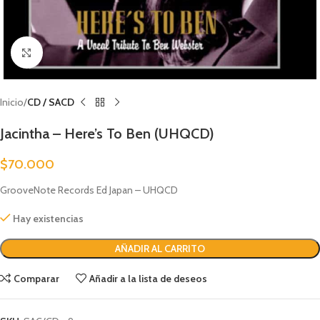
Clic para ampliar
Inicio
CD / SACD
Jacintha – Here’s To Ben (UHQCD)
$
70.000
GrooveNote Records Ed Japan – UHQCD
Hay existencias
AÑADIR AL CARRITO
Comparar
Añadir a la lista de deseos