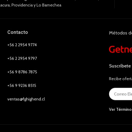
tacura, Providencia y Lo Barnechea
Contacto
Métodos d
+56 2 2954 9774
+56 2 2954 9797
Suscríbete
+56 9 8786 7875
Recibe ofert
+56 9 9236 8515
ventas@fghighend.cl
Ver
Término