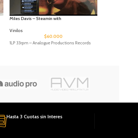
Billie Holiday – L
Miles Davis – Steamin with
Vinilos
Vinilos
$
60.000
2LPs 45rpm- 2LPs
1LP 33rpm – Analogue Productions Records
Productions Reco
Hasta 3 Cuotas sin Interes