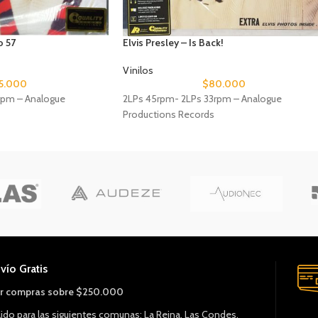
o 57
Elvis Presley – Is Back!
Vinilos
5.000
$
80.000
rpm – Analogue
2LPs 45rpm- 2LPs 33rpm – Analogue
Productions Records
vío Gratis
r compras sobre $250.000
lido para las siguientes comunas: La Reina, Las Condes,