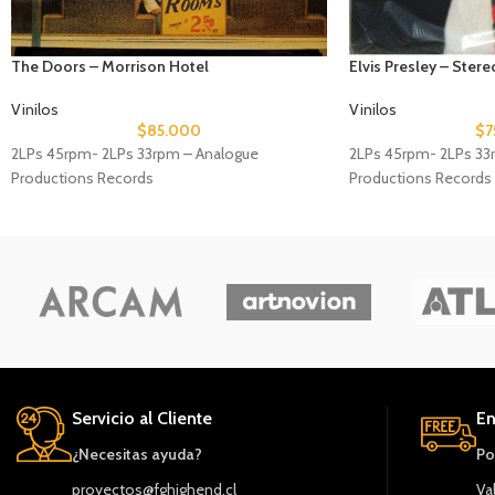
The Doors – Morrison Hotel
Elvis Presley – Stere
Vinilos
Vinilos
$
85.000
$
7
2LPs 45rpm- 2LPs 33rpm – Analogue
2LPs 45rpm- 2LPs 33
Productions Records
Productions Records
Servicio al Cliente
En
¿Necesitas ayuda?
Po
proyectos@fghighend.cl
Va