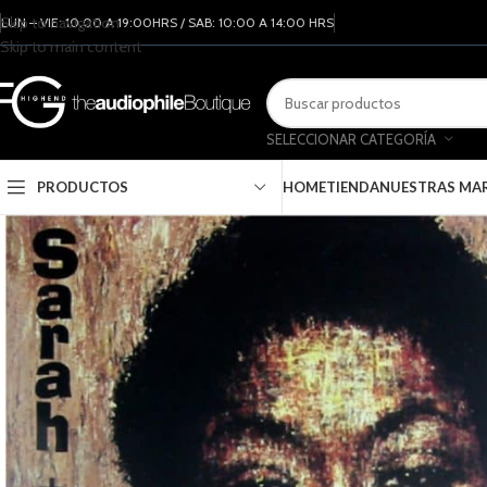
Skip to navigation
LUN – VIE: 10:00 A 19:00HRS / SAB: 10:00 A 14:00 HRS
Skip to main content
SELECCIONAR CATEGORÍA
PRODUCTOS
HOME
TIENDA
NUESTRAS MA