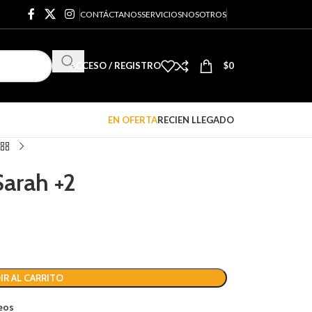
CONTÁCTANOS
SERVICIOS
NOSOTROS
ACCESO / REGISTRO
$
0
EN OFERTA
RECIEN LLEGADO
arah +2
IR AL CARRITO
seos