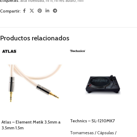
Etiquetas:
alta fidelidad
,
hi fi
,
hi res audio
,
hifi
Compartir:
Productos relacionados
Technics – SL-1210MK7
Atlas – Element Metik 3.5mm a
3.5mm 1.5m
Tornamesas / Cápsulas /