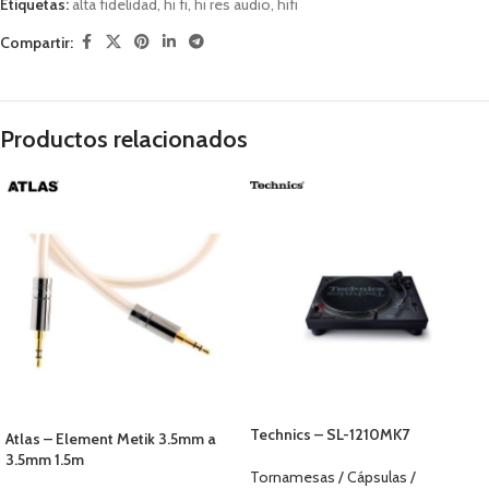
Etiquetas:
alta fidelidad
,
hi fi
,
hi res audio
,
hifi
Compartir:
Productos relacionados
Technics – SL-1210MK7
Atlas – Element Metik 3.5mm a
3.5mm 1.5m
Tornamesas / Cápsulas /