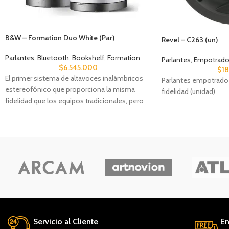
B&W – Formation Duo White (Par)
Revel – C263 (un)
Parlantes
,
Bluetooth
,
Bookshelf
,
Formation
Parlantes
,
Empotrados
$
6.545.000
$
1
El primer sistema de altavoces inalámbricos
Parlantes empotrado 
estereofónico que proporciona la misma
fidelidad (unidad)
fidelidad que los equipos tradicionales, pero
sin cables. El Duo incorpora la misma
tecnología de conos Continuum utilizada en
nuestras cajas acústicas para Alta Fidelidad
tradicionales.
Servicio al Cliente
En