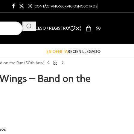
CONTÁCTANOS
SERVICIOS
NOSOTROS
ACCESO / REGISTRO
$
0
EN OFERTA
RECIEN LLEGADO
d on the Run (50th Aniv)
 Wings – Band on the
seos