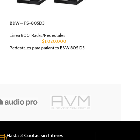
B&W – FS-805D3
Nordost – QB8II
Línea 800
,
Racks/Pedestales
$
1.020.000
Distribuidores de 
Pedestales para parlantes B&W 805 D3
$
1.900
Distribuidor de co
con 8 salidas.
Hasta 3 Cuotas sin Interes