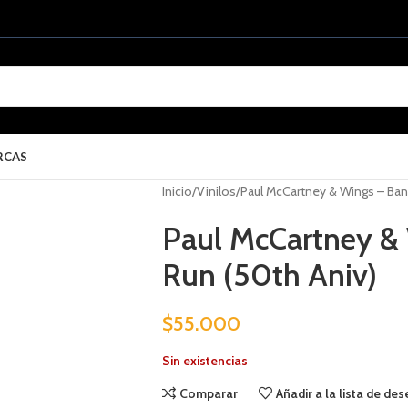
RCAS
Inicio
Vinilos
Paul McCartney & Wings – Ban
Paul McCartney &
Run (50th Aniv)
$
55.000
Sin existencias
Comparar
Añadir a la lista de de