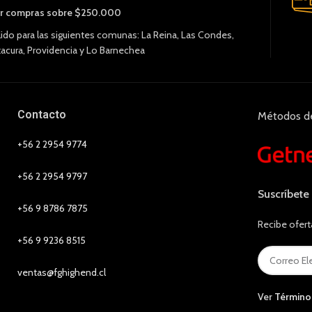
r compras sobre $250.000
lido para las siguientes comunas: La Reina, Las Condes,
tacura, Providencia y Lo Barnechea
Contacto
Métodos d
+56 2 2954 9774
+56 2 2954 9797
Suscríbete
+56 9 8786 7875
Recibe ofert
+56 9 9236 8515
ventas@fghighend.cl
Ver
Término