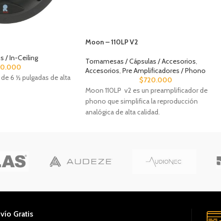
Moon – 110LP V2
 / In-Ceiling
Tornamesas / Cápsulas / Accesorios
,
80.000
Accesorios
,
Pre Amplificadores / Phono
de 6 ½ pulgadas de alta
$
720.000
Moon 110LP v2 es un preamplificador de
phono que simplifica la reproducción
analógica de alta calidad.
vío Gratis