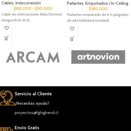
Cables
,
Interconexión
Parlantes
,
Empotrados / In-Ceiling
$
80.000
-
$
90.000
$
180.000
Cable de interconexión Atlas Element
Parlantes empotrado de 6 ½ pulgadas
Integra RCA-RCA
de alta fidelidad (unidad)
Servicio al Cliente
¿Necesitas ayuda?
proyectos@fghighend.cl
Envío Gratis