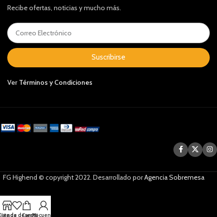
Recibe ofertas, noticias y mucho más.
Suscribirse
Ver
Términos y Condiciones
FG Highend © copyright 2022. Desarrollado por
Agencia Sobremesa
Lista de deseos
Tienda
Carrito
Mi cuenta