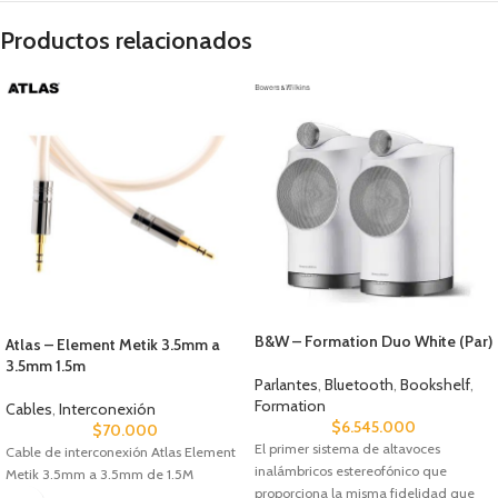
Productos relacionados
B&W – Formation Duo White (Par)
Atlas – Element Metik 3.5mm a
3.5mm 1.5m
Parlantes
,
Bluetooth
,
Bookshelf
,
Formation
Cables
,
Interconexión
$
6.545.000
$
70.000
El primer sistema de altavoces
Cable de interconexión Atlas Element
inalámbricos estereofónico que
Metik 3.5mm a 3.5mm de 1.5M
proporciona la misma fidelidad que