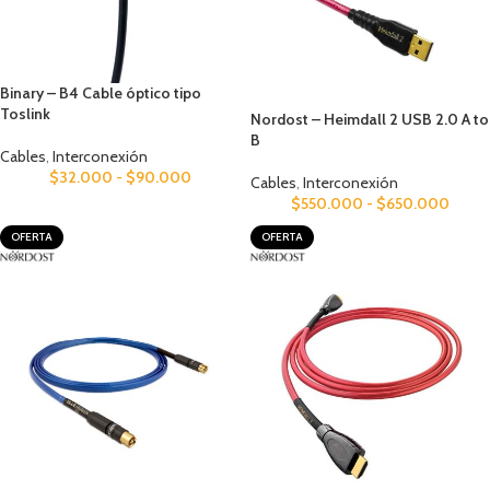
Binary – B4 Cable óptico tipo
Toslink
Nordost – Heimdall 2 USB 2.0 A to
B
Cables
,
Interconexión
$
32.000
-
$
90.000
Cables
,
Interconexión
$
550.000
-
$
650.000
OFERTA
OFERTA