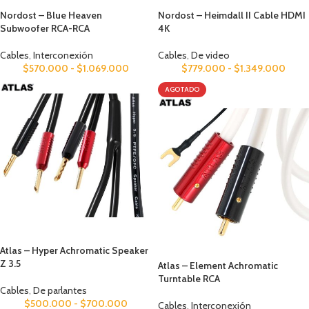
Nordost – Blue Heaven
Nordost – Heimdall II Cable HDMI
Subwoofer RCA-RCA
4K
Cables
,
Interconexión
Cables
,
De video
$
570.000
-
$
1.069.000
$
779.000
-
$
1.349.000
AGOTADO
Atlas – Hyper Achromatic Speaker
Z 3.5
Atlas – Element Achromatic
Turntable RCA
Cables
,
De parlantes
$
500.000
-
$
700.000
Cables
,
Interconexión