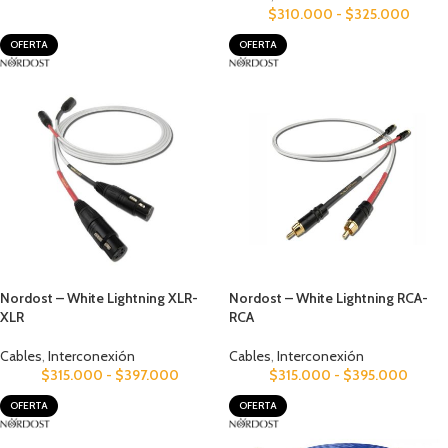
$
310.000
-
$
325.000
OFERTA
OFERTA
Nordost – White Lightning XLR-
Nordost – White Lightning RCA-
XLR
RCA
Cables
,
Interconexión
Cables
,
Interconexión
$
315.000
-
$
397.000
$
315.000
-
$
395.000
OFERTA
OFERTA