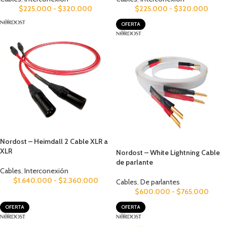
$
225.000
-
$
320.000
$
225.000
-
$
320.000
OFERTA
Nordost – Heimdall 2 Cable XLR a
XLR
Nordost – White Lightning Cable
de parlante
Cables
,
Interconexión
$
1.640.000
-
$
2.360.000
Cables
,
De parlantes
$
600.000
-
$
765.000
OFERTA
OFERTA