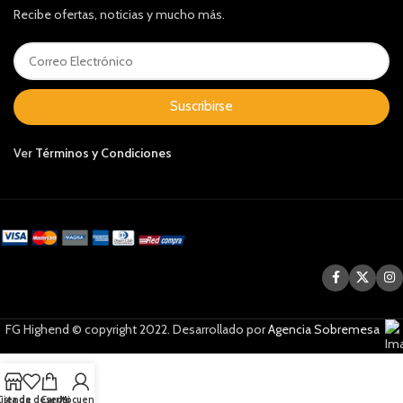
Recibe ofertas, noticias y mucho más.
Suscribirse
Ver
Términos y Condiciones
FG Highend © copyright 2022. Desarrollado por
Agencia Sobremesa
Lista de deseos
Tienda
Carrito
Mi cuenta