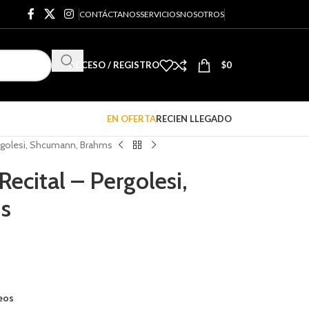
CONTÁCTANOS
SERVICIOS
NOSOTROS
ACCESO / REGISTRO
$
0
EN OFERTA
RECIEN LLEGADO
ergolesi, Shcumann, Brahms
Recital – Pergolesi,
s
seos