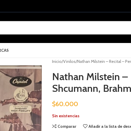
RCAS
Inicio
Vinilos
Nathan Milstein – Recital – P
Nathan Milstein – 
Shcumann, Brahm
$
60.000
Sin existencias
Comparar
Añadir a la lista de de