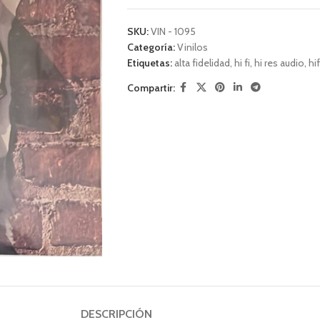
SKU:
VIN - 1095
Categoría:
Vinilos
Etiquetas:
alta fidelidad
,
hi fi
,
hi res audio
,
hif
Compartir:
DESCRIPCIÓN