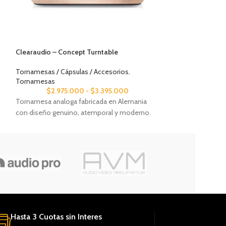
Clearaudio – Concept Turntable
DLS – IW2.4 (Par)
Tornamesas / Cápsulas / Accesorios
,
Parlantes
,
Empotra
Tornamesas
$
2.975.000
-
$
3.395.000
Par de parlantes i
Tornamesa analoga fabricada en Alemania
cuadrado de 2 vías
con diseño genuino, atemporal y moderno.
Hasta 3 Cuotas sin Interes