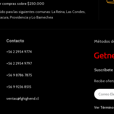
r compras sobre $250.000
lido para las siguientes comunas: La Reina, Las Condes,
tacura, Providencia y Lo Barnechea
Contacto
Métodos d
+56 2 2954 9774
+56 2 2954 9797
Suscríbete
+56 9 8786 7875
Recibe ofert
+56 9 9236 8515
ventas@fghighend.cl
Ver
Término