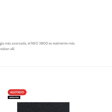
nología más avanzada, el NEO 380D es realmente más
taban allí.
AGOTADO