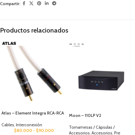
Compartir:
Productos relacionados
Atlas – Element Integra RCA-RCA
Moon – 110LP V2
Cables
,
Interconexión
Tornamesas / Cápsulas /
$
80.000
-
$
90.000
Accesorios
,
Accesorios
,
Pre