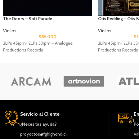
The Doors – Soft Parade
Otis Redding – Otis 
Vinilos
Vinilos
$
85.000
$
7
2LPs 45rpm- 2LPs 33rpm – Analogue
2LPs 45rpm- 2LPs 33
Productions Records
Productions Records
Servicio al Cliente
En
¿Necesitas ayuda?
Po
proyectos@fghighend.cl
Va