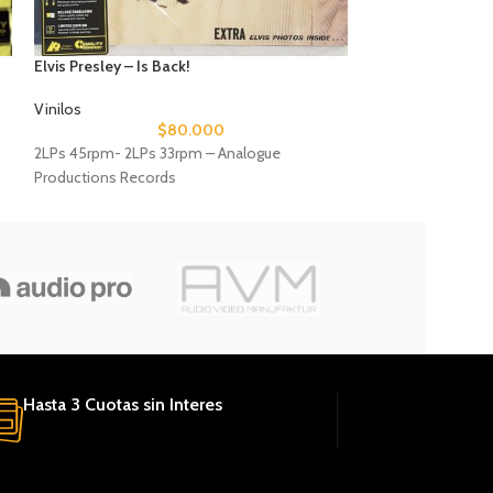
Elvis Presley – Is Back!
Sonny Rollins – Pl
Vinilos
Vinilos
$
80.000
2LPs 45rpm- 2LPs 33rpm – Analogue
1LP 33rpm – Anal
Productions Records
Hasta 3 Cuotas sin Interes