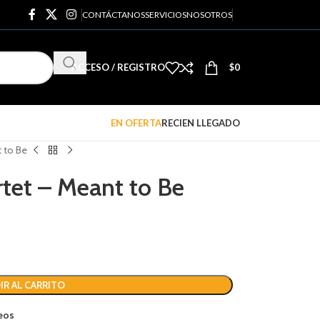
CONTÁCTANOS
SERVICIOS
NOSOTROS
ACCESO / REGISTRO
$
0
EN OFERTA
RECIEN LLEGADO
 to Be
rtet – Meant to Be
IR AL CARRITO
seos