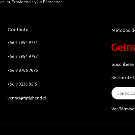
tacura, Providencia y Lo Barnechea
Contacto
Métodos d
+56 2 2954 9774
+56 2 2954 9797
Suscríbete
+56 9 8786 7875
Recibe ofert
+56 9 9236 8515
ventas@fghighend.cl
Ver
Término