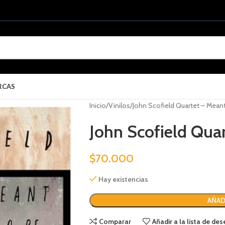
RCAS
Inicio
Vinilos
John Scofield Quartet – Meant
John Scofield Qua
$
70.000
Hay existencias
AÑAD
Comparar
Añadir a la lista de de