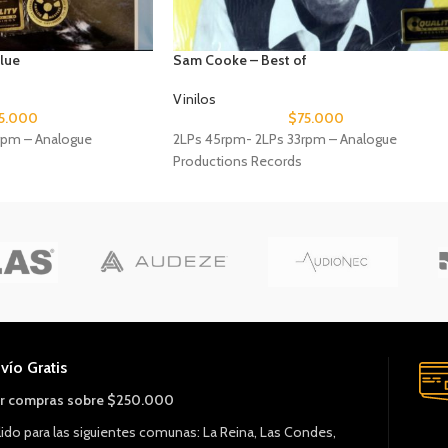
Blue
Sam Cooke – Best of
Vinilos
5.000
$
75.000
rpm – Analogue
2LPs 45rpm- 2LPs 33rpm – Analogue
Productions Records
vío Gratis
r compras sobre $250.000
lido para las siguientes comunas: La Reina, Las Condes,