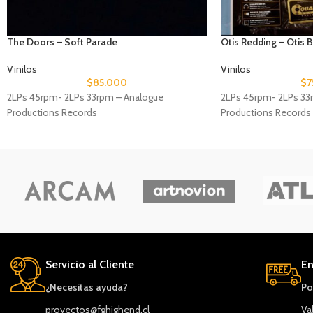
The Doors – Soft Parade
Otis Redding – Otis 
Vinilos
Vinilos
$
85.000
$
7
2LPs 45rpm- 2LPs 33rpm – Analogue
2LPs 45rpm- 2LPs 33
Productions Records
Productions Records
Servicio al Cliente
En
¿Necesitas ayuda?
Po
proyectos@fghighend.cl
Va