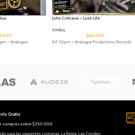
Blue
John Coltrane – Lush Life
Vinilos
5.000
$
60.000
rpm – Analogue
1LP 33rpm – Analogue Productions Records
vío Gratis
r compras sobre $250.000
lido para las siguientes comunas: La Reina, Las Condes,