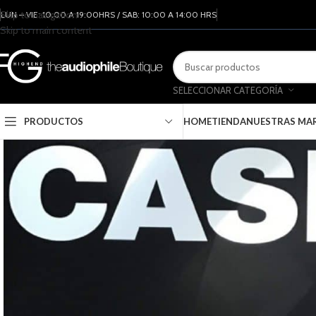
Skip to navigation
LUN – VIE: 10:00 A 19:00HRS / SAB: 10:00 A 14:00 HRS
Skip to main content
SELECCIONAR CATEGORÍA
PRODUCTOS
HOME
TIENDA
NUESTRAS MA