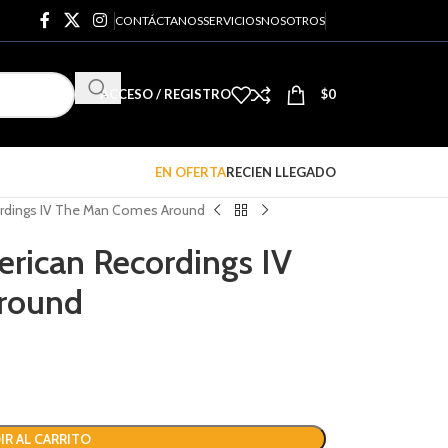
CONTÁCTANOS
SERVICIOS
NOSOTROS
ACCESO / REGISTRO
$
0
EN OFERTA
RECIEN LLEGADO
ordings IV The Man Comes Around
rican Recordings IV
round
IR AL CARRITO