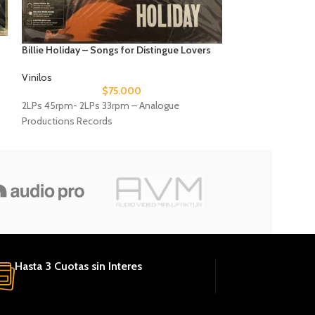
Nina Simone – I P
Billie Holiday – Songs for Distingue Lovers
Vinilos
Vinilos
$
75.000
1LP 33rpm – Acous
2LPs 45rpm- 2LPs 33rpm – Analogue
Productions Records
Hasta 3 Cuotas sin Interes