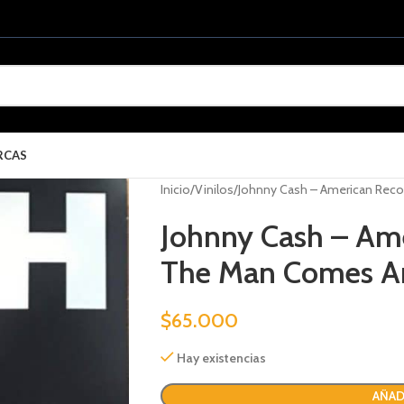
RCAS
Inicio
Vinilos
Johnny Cash – American Rec
Johnny Cash – Ame
The Man Comes A
$
65.000
Hay existencias
AÑAD