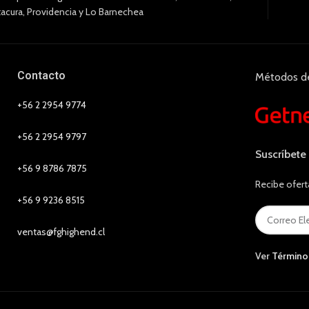
tacura, Providencia y Lo Barnechea
Contacto
Métodos d
+56 2 2954 9774
+56 2 2954 9797
Suscríbete
+56 9 8786 7875
Recibe ofert
+56 9 9236 8515
ventas@fghighend.cl
Ver
Término